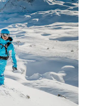
 4 a 6 alievi per gruppo
tti i livelli
Fuori pista privato
Il tuo maestro, la tua avv
peciale adolescenti
zioni pensate per teens
ax 6