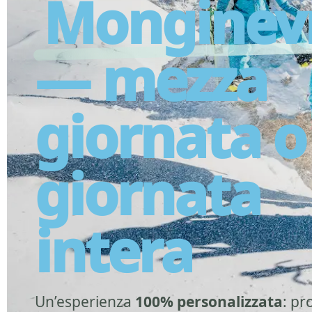
Monginev
— mezza
giornata o
giornata
intera
Un’esperienza
100% personalizzata
: pr