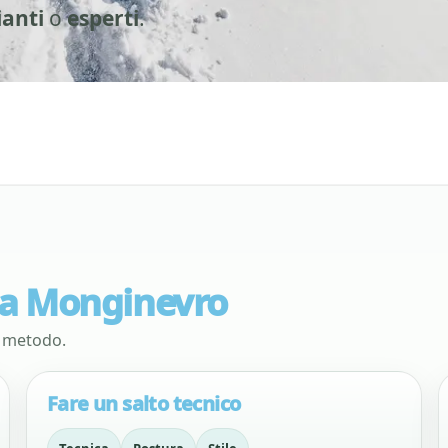
ianti
o
esperti
.
o a Monginevro
e metodo.
Fare un salto tecnico