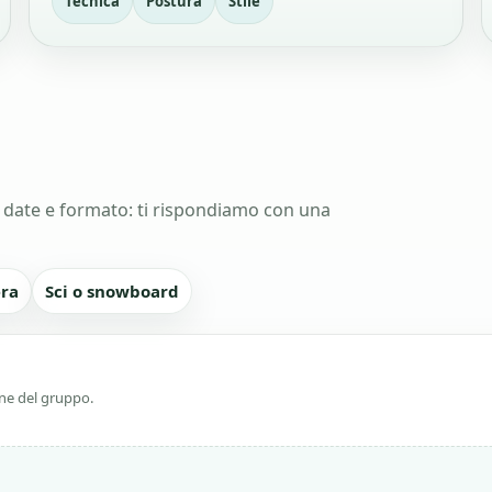
Tecnica
Postura
Stile
 date e formato: ti rispondiamo con una
era
Sci o snowboard
ione del gruppo.