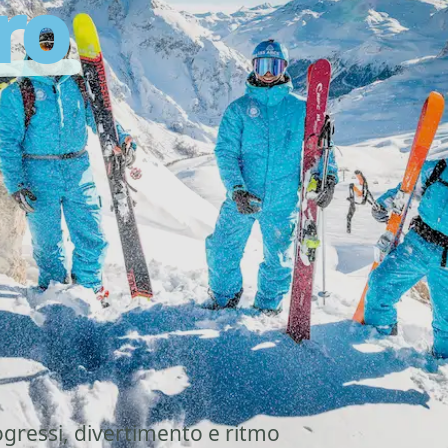
ro
da
Tu
S
Le
M
ogressi, divertimento e ritmo