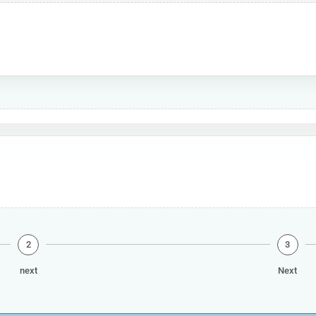
2
3
next
Next