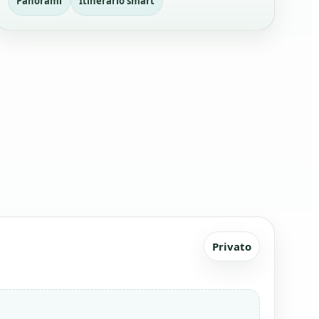
Panorami
Itinerario smart
Privato