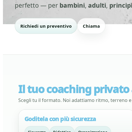
perfetto — per
bambini
,
adulti
,
princip
Richiedi un preventivo
Chiama
Il tuo coaching privat
Scegli tu il formato. Noi adattiamo ritmo, terreno 
Goditela con più sicurezza