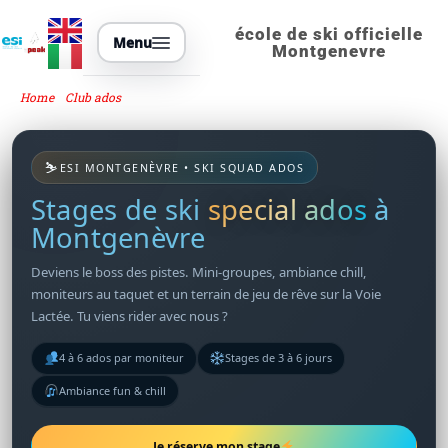
Aller
au
école de ski officielle
Menu
Montgenevre
contenu
Home
/
Club ados
/
cours collectifs ski ados
⛷️
ESI MONTGENÈVRE • SKI SQUAD ADOS
Stages de ski
special ados
à
Montgenèvre
Deviens le boss des pistes. Mini-groupes, ambiance chill,
moniteurs au taquet et un terrain de jeu de rêve sur la Voie
Lactée. Tu viens rider avec nous ?
4 à 6 ados par moniteur
Stages de 3 à 6 jours
Ambiance fun & chill
Je réserve mon stage