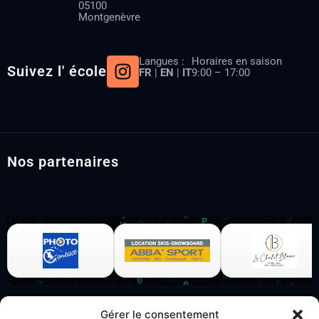
05100
Montgenèvre
I
Langues :
Horaires en saison
Suivez l' école
FR
|
EN
|
IT
9:00 – 17:00
n
s
t
a
g
Nos partenaires
r
a
m
Gérer le consentement