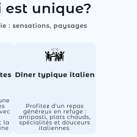
i est unique?
ie : sensations, paysages
tes
Dîner typique italien
'une
es
Profitez d’un repas
avec
généreux en refuge :
antipasti, plats chauds,
t la
spécialités et douceurs
ine
italiennes.