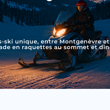
4 à 6 
tous n
Speci
Cours 
max 6
-ski unique, entre Montgenèvre et l
ade en raquettes au sommet et dî