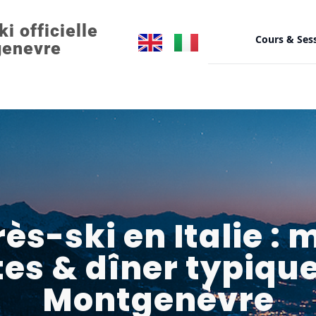
ki officielle
Cours & Ses
enevre
/
Soirées Apeak en refuge
LES STA
Cours 
3 à 8 
dès 3,
ès-ski en Italie :
Snow
es & dîner typiqu
Stages
élèves
le mati
Montgenèvre
Stages