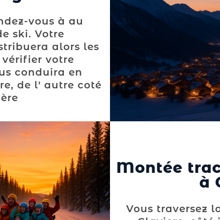
endez-vous à au
e ski. Votre
ribuera alors les
 vérifier votre
ous conduira en
e, de l' autre coté
ière
Montée trac
à 
Vous traversez la