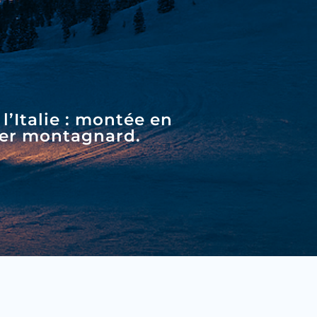
élèves max par groupe
Sorties privées hors-piste
iveaux
Ride avec un moniteur experi
al ados
de ski adaptés aux ados
’Italie : montée en
ner montagnard.