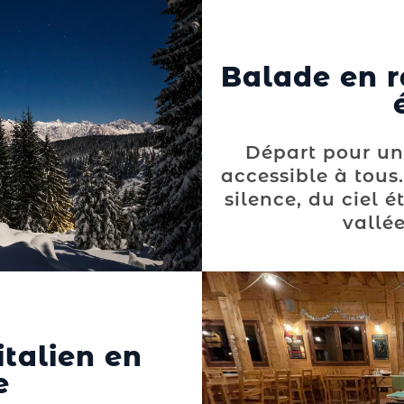
Balade en r
Départ pour un
accessible à tous.
silence, du ciel é
vallé
italien en
e